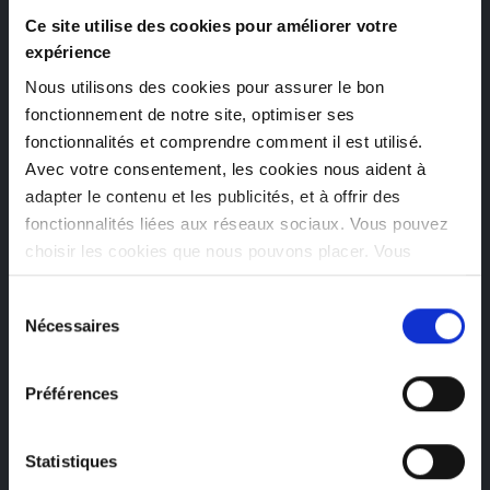
Ce site utilise des cookies pour améliorer votre
expérience
Résultat
Nous utilisons des cookies pour assurer le bon
L’équipe de BeWaPP est capable de travailler facilement et
fonctionnement de notre site, optimiser ses
de manière autonome avec le tableau de bord grâce à
fonctionnalités et comprendre comment il est utilisé.
Avec votre consentement, les cookies nous aident à
Power BI. Ce tableau de bord permet à BeWaPP de
adapter le contenu et les publicités, et à offrir des
visualiser ses indicateurs de performance (+/- une
fonctionnalités liées aux réseaux sociaux. Vous pouvez
trentaine) de manière claire et attrayante, et de les partager
choisir les cookies que nous pouvons placer. Vous
avec le conseil d'administration. De cette manière, la
pouvez modifier vos préférences à tout moment.
direction et les administrateurs sont en mesure de suivre le
Sélection
progrès, les résultats et l'impactde ses activités de manière
Nécessaires
du
précise et structurée et d’orienter les actions futures.
consentement
Préférences
ÉCRIT PAR
Statistiques
Coline Questiaux