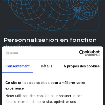
Personnalisation en fonction
du client
Nous nous appuyons sur l’apprentissage automatique pour
fournir des recommandations hautement personnalisées
Consentement
Détails
À propos des cookies
grâce à des algorithmes sur mesure.
Qu’il s’agisse de personnaliser les offres de produits,
Ce site utilise des cookies pour améliorer votre
d’adapter les stratégies de marketing ou d’offrir des
expérience
expériences uniques aux clients, nos solutions s’adaptent
Nous utilisons des cookies pour assurer le bon
aux préférences individuelles, optimisent l’engagement et
fonctionnement de notre site, optimiser ses
anticipent les besoins des clients.