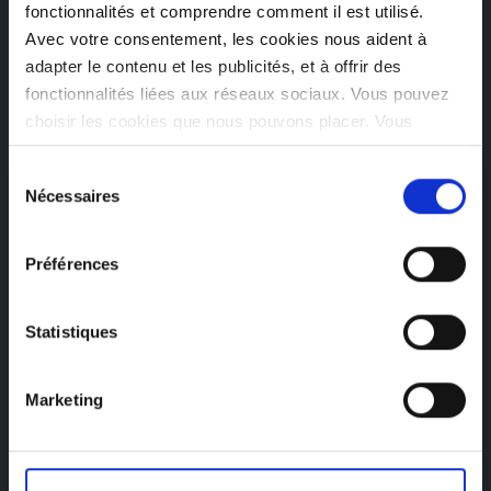
fonctionnalités et comprendre comment il est utilisé.
Avec votre consentement, les cookies nous aident à
adapter le contenu et les publicités, et à offrir des
fonctionnalités liées aux réseaux sociaux. Vous pouvez
Nos clients enthousiastes
choisir les cookies que nous pouvons placer. Vous
pouvez modifier vos préférences à tout moment.
Sélection
Nécessaires
du
consentement
Préférences
Statistiques
Optimisation du modèle de prévision
des volumes d’appels entrants
Marketing
Analyse du processus actuel et du modèle permettant
de prévoir les volumes d’appels futurs attendus afin