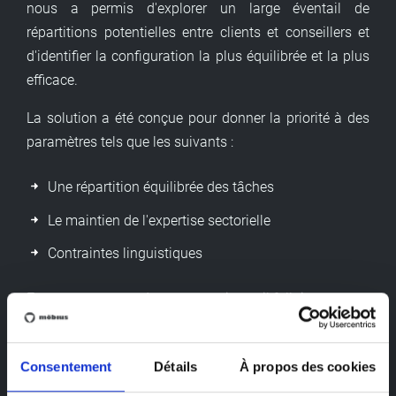
nous a permis d'explorer un large éventail de
répartitions potentielles entre clients et conseillers et
d'identifier la configuration la plus équilibrée et la plus
efficace.
La solution a été conçue pour donner la priorité à des
paramètres tels que les suivants :
Une répartition équilibrée des tâches
Le maintien de l'expertise sectorielle
Contraintes linguistiques
En tenant compte de ces contraintes, il fallait respecter
la relation client-conseiller à long terme de
l'organisation. Il était donc important que, dans la
Consentement
Détails
À propos des cookies
mesure du possible, les clients restent avec leurs
conseillers actuels afin d'assurer la continuité du