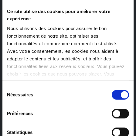
service. Notre solution a été conçue pour minimiser les
Ce site utilise des cookies pour améliorer votre
changements de portefeuille, tout en améliorant la
expérience
répartition globale de la charge de travail et de
Nous utilisons des cookies pour assurer le bon
l'expertise.
fonctionnement de notre site, optimiser ses
fonctionnalités et comprendre comment il est utilisé.
Avec votre consentement, les cookies nous aident à
adapter le contenu et les publicités, et à offrir des
fonctionnalités liées aux réseaux sociaux. Vous pouvez
choisir les cookies que nous pouvons placer. Vous
pouvez modifier vos préférences à tout moment.
Sélection
Nécessaires
du
consentement
Préférences
Statistiques
Dans le cadre de notre solution, nous avons également